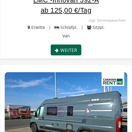
LMC -Innovan 592-A
ab 125,00 €/Tag
zzgl. Servicepauschale
Erwitte |
Schlafpl. |
Sitzpl.
Van
WEITER