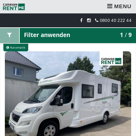
MENU
0800 40 222 44
Filter anwenden
1
/
9
Automatik